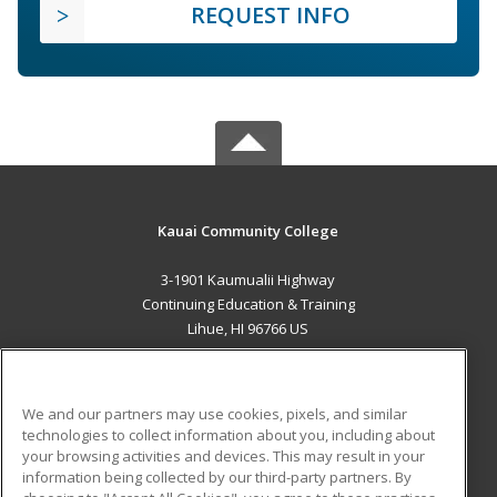
REQUEST INFO
Kauai Community College
3-1901 Kaumualii Highway
Continuing Education & Training
Lihue, HI 96766 US
MAIN CONTENT
Career Training
We and our partners may use cookies, pixels, and similar
technologies to collect information about you, including about
ADDITIONAL RESOURCES
your browsing activities and devices. This may result in your
information being collected by our third-party partners. By
Military
Student Blog