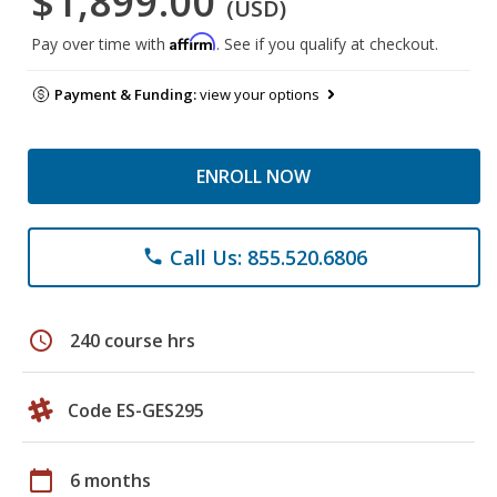
$1,899.00
(USD)
Affirm
Pay over time with
. See if you qualify at checkout.
Payment & Funding:
view your options
ENROLL NOW
Call Us: 855.520.6806
phone
schedule
240 course hrs
Code ES-GES295
calendar_today
6 months