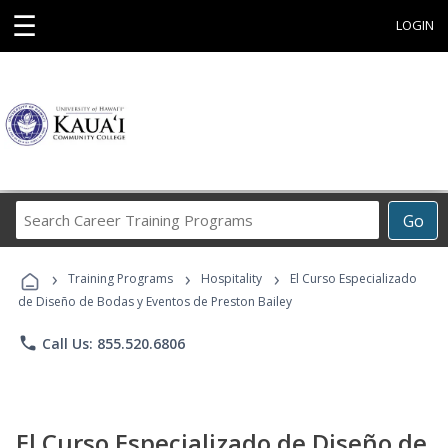
☰
LOGIN
Search
Go
Career
Training
›
›
›
Programs
Training Programs
Hospitality
El Curso Especializado
de Diseño de Bodas y Eventos de Preston Bailey
phone
Call Us: 855.520.6806
El Curso Especializado de Diseño de